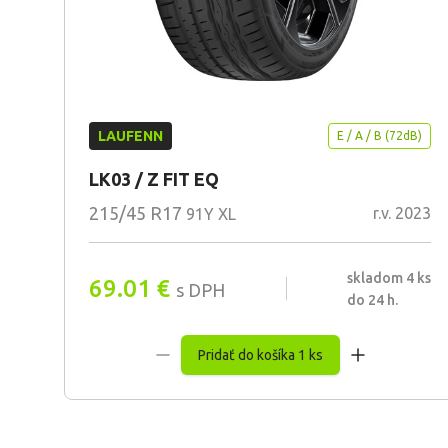
LAUFENN
E / A / B (72dB)
LK03 / Z FIT EQ
215/45 R17
r.v. 2023
91Y XL
skladom 4 ks
69.01
€
s DPH
do 24 h.
Pridať do košíka 1 ks