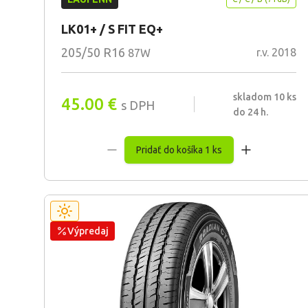
LK01+ / S FIT EQ+
205/50 R16
r.v. 2018
87W
skladom 10 ks
45.00
€
s DPH
do 24 h.
Pridať do košíka 1 ks
Výpredaj