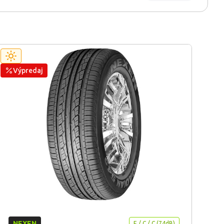
Výpredaj
NEXEN
E / C / C (74dB)