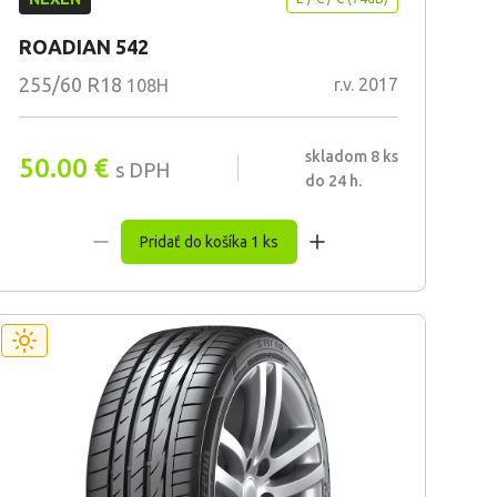
ROADIAN 542
255/60 R18
r.v. 2017
108H
skladom 8 ks
50.00
€
s DPH
do 24 h.
Pridať do košíka 1 ks