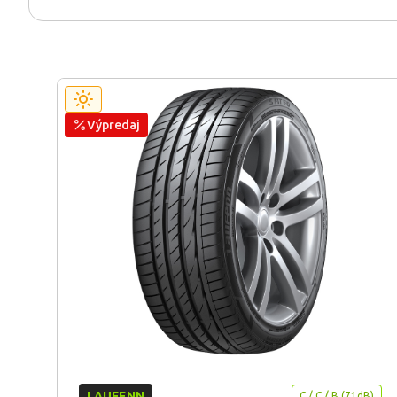
Výpredaj
LAUFENN
C / C / B (71dB)