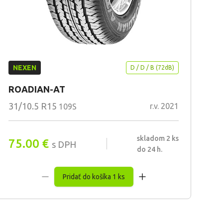
NEXEN
D / D / B (72dB)
ROADIAN-AT
31/10.5 R15
r.v. 2021
109S
skladom 2 ks
75.00
€
s DPH
do 24 h.
Pridať do košíka 1 ks