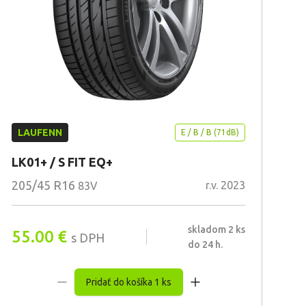
LAUFENN
E / B / B (71dB)
LK01+ / S FIT EQ+
205/45 R16
r.v. 2023
83V
skladom 2 ks
55.00
€
s DPH
do 24 h.
Pridať do košíka 1 ks