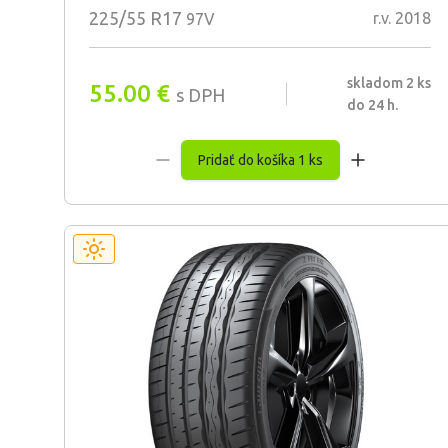
225/55 R17
r.v. 2018
97V
skladom 2 ks
55.00
€
s DPH
do 24 h.
Pridať do košíka 1 ks