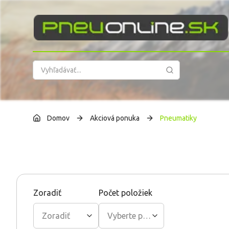
PneuOnline
Domov
Akciová ponuka
Pneumatiky
Zoradiť
Počet položiek