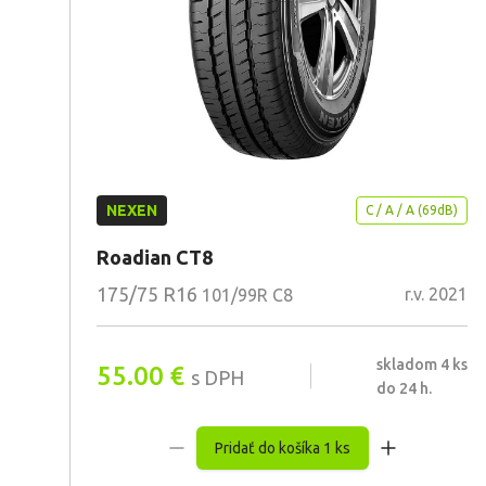
NEXEN
C / A / A (69dB)
Roadian CT8
175/75 R16
r.v. 2021
101/99R C8
skladom 4 ks
55.00
€
s DPH
do 24 h.
Pridať do košíka 1 ks