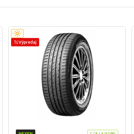
Výpredaj
NEXEN
C / B / A (67dB)