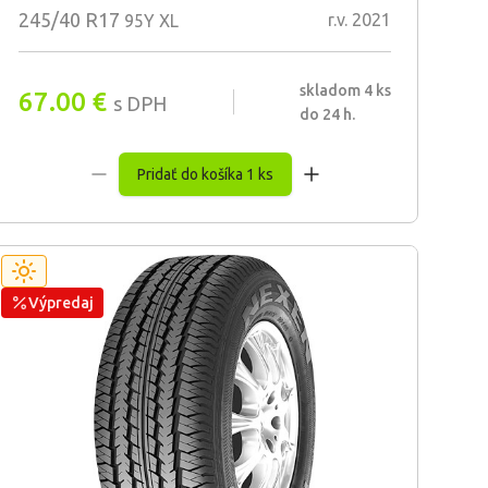
245/40 R17
r.v. 2021
95Y XL
skladom 4 ks
67.00
€
s DPH
do 24 h.
Pridať do košíka 1 ks
Výpredaj