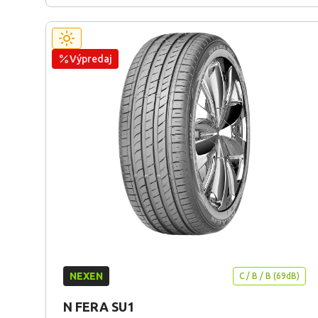
Výpredaj
NEXEN
C / B / B (69dB)
N FERA SU1