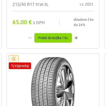
215/45 R17
r.v. 2021
91W XL
skladom 2 ks
65.00
€
s DPH
do 24 h.
Pridať do košíka 1 ks
Výpredaj