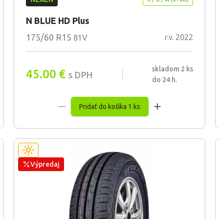
N BLUE HD Plus
175/60 R15
r.v. 2022
81V
skladom 2 ks
45.00
€
s DPH
do 24 h.
Pridať do košíka 1 ks
Výpredaj