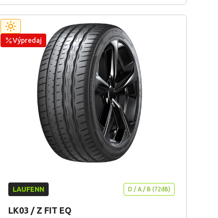
Výpredaj
LAUFENN
D / A / B (72dB)
LK03 / Z FIT EQ