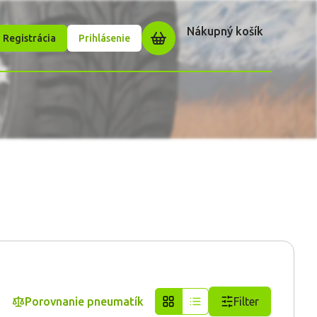
Nákupný košík
Registrácia
Prihlásenie
Porovnanie pneumatík
Filter