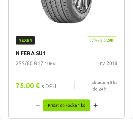
NEXEN
C / A / B (72dB)
N FERA SU1
255/60 R17
r.v. 2018
106V
skladom 5 ks
75.00
€
s DPH
do 24 h.
Pridať do košíka 1 ks