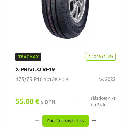
TRACMAX
C / C / B (71dB)
X-PRIVILO RF19
175/75 R16
r.v. 2022
101/99S C8
skladom 4 ks
55.00
€
s DPH
do 24 h.
Pridať do košíka 1 ks