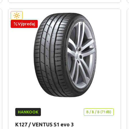
Výpredaj
HANKOOK
B / B / B (71dB)
K127 / VENTUS S1 evo 3