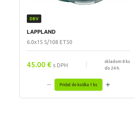
DBV
LAPPLAND
6.0x15 5/108 ET50
skladom 8 ks
45.00
€
s DPH
do 24 h.
Pridať do košíka 1 ks