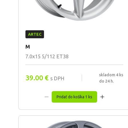
ARTEC
M
7.0x15 5/112 ET38
skladom 4 ks
39.00
€
s DPH
do 24 h.
Pridať do košíka 1 ks