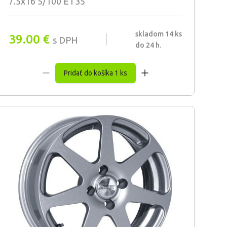
7.5x16 5/100 ET35
skladom 14 ks
39.00
€
s DPH
do 24 h.
Pridať do košíka 1 ks