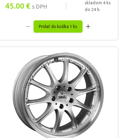
skladom 4 ks
45.00
€
s DPH
do 24 h.
Pridať do košíka 1 ks