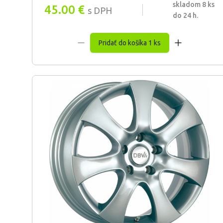
skladom 8 ks
45.00
€
s DPH
do 24 h.
Pridať do košíka 1 ks