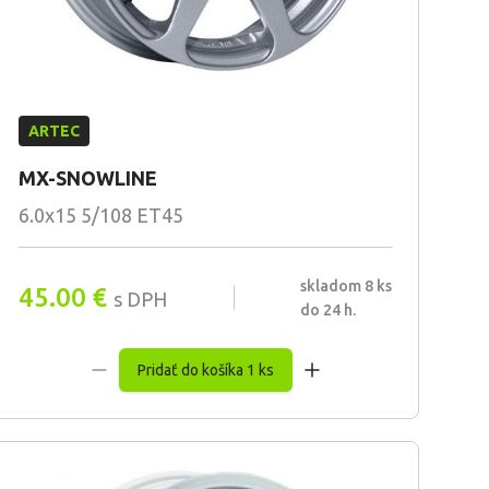
ARTEC
MX-SNOWLINE
6.0x15 5/108 ET45
skladom 8 ks
45.00
€
s DPH
do 24 h.
Pridať do košíka 1 ks