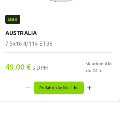
DBV
AUSTRALIA
7.5x16 4/114 ET38
skladom 4 ks
49.00
€
s DPH
do 24 h.
Pridať do košíka 1 ks