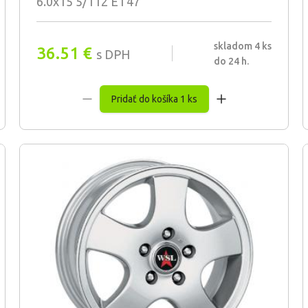
6.0x15 5/112 ET47
skladom 4 ks
36.51
€
s DPH
do 24 h.
Pridať do košíka 1 ks