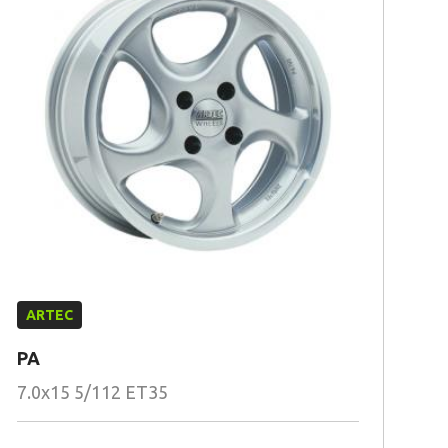
ARTEC
PA
7.0x15 5/112 ET35