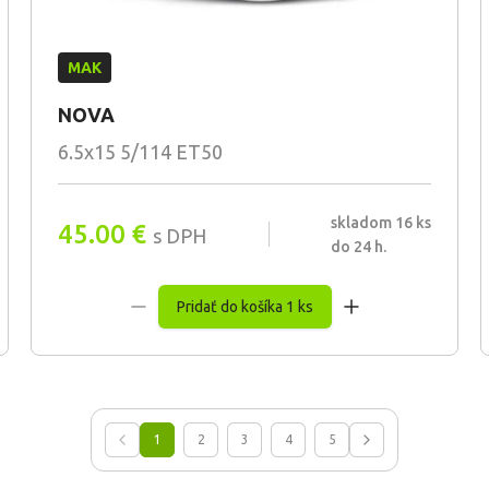
MAK
NOVA
6.5x15 5/114 ET50
skladom 16 ks
45.00
€
s DPH
do 24 h.
Pridať do košíka 1 ks
1
2
3
4
5