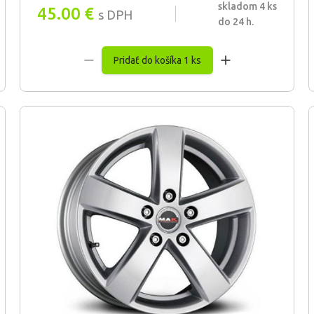
skladom 4 ks
45.00
€
s DPH
do 24 h.
Pridať do košíka 1 ks