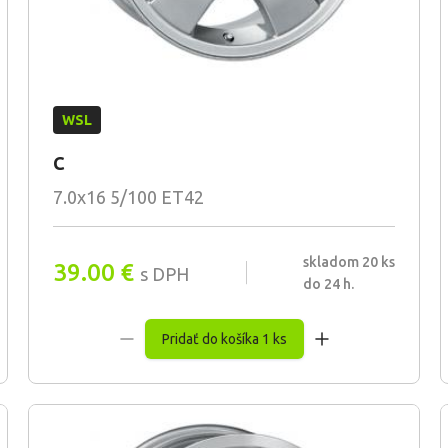
WSL
C
7.0x16 5/100 ET42
skladom 20 ks
39.00
€
s DPH
do 24 h.
Pridať do košíka 1 ks