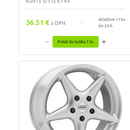
6.0x15 5/112 ET43
skladom 11 ks
36.51
€
s DPH
do 24 h.
Pridať do košíka 1 ks