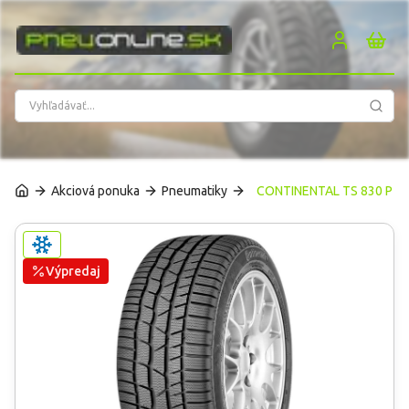
PneuOnline
Akciová ponuka
Pneumatiky
CONTINENTAL TS 830 P
Výpredaj