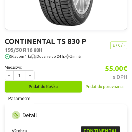
CONTINENTAL
TS 830 P
E / C / -
195/50 R16
88H
skladom 1 ks
Dodanie
do 24 h.
Zimná
55.00
€
Množstvo:
1
s DPH
Pridať do Košíka
Pridať do porovnania
Parametre
Detail
CONTINENTAL
Výrobca