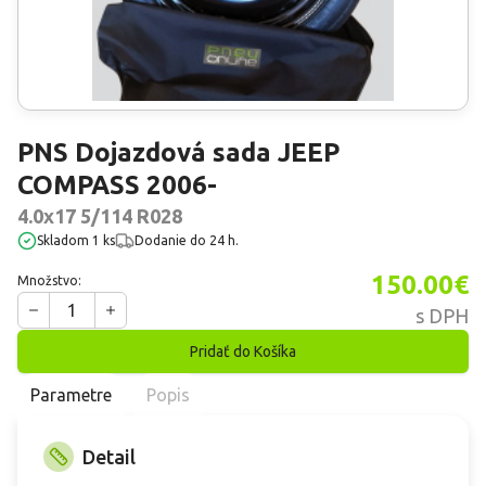
PNS
Dojazdová sada JEEP
COMPASS 2006-
4.0x17 5/114 R028
skladom 1 ks
Dodanie
do 24 h.
150.00
€
Množstvo:
1
s DPH
Pridať do Košíka
Parametre
Popis
Detail