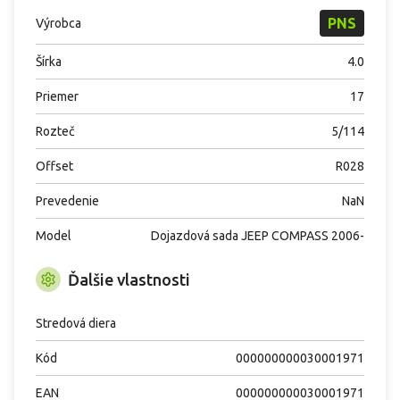
PNS
Výrobca
Šírka
4.0
Priemer
17
Rozteč
5/114
Offset
R028
Prevedenie
NaN
Model
Dojazdová sada JEEP COMPASS 2006-
Ďalšie vlastnosti
Stredová diera
Kód
000000000030001971
EAN
000000000030001971