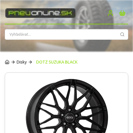
PneuOnline
Disky
DOTZ SUZUKA BLACK