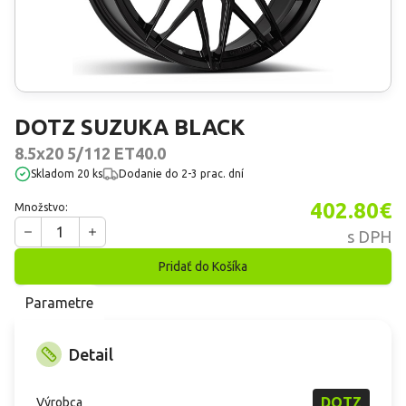
DOTZ
SUZUKA BLACK
8.5x20 5/112 ET40.0
skladom 20 ks
Dodanie
do 2-3 prac. dní
402.80
€
Množstvo:
1
s DPH
Pridať do Košíka
Parametre
Detail
DOTZ
Výrobca