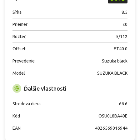
Šírka
8.5
Priemer
20
Rozteč
5/112
Offset
ET40.0
Prevedenie
Suzuka black
Model
SUZUKA BLACK
Ďalšie vlastnosti
Stredová diera
66.6
Kód
OSU0L8BA40E
EAN
4026569016944