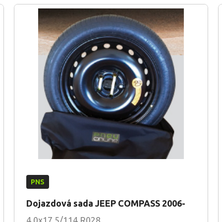
PNS
Dojazdová sada JEEP COMPASS 2006-
4.0x17 5/114 R028