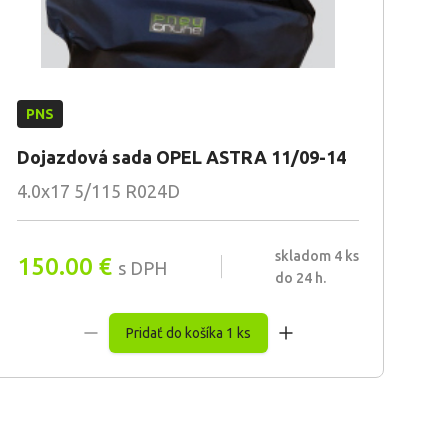
PNS
Dojazdová sada OPEL ASTRA 11/09-14
4.0x17 5/115 R024D
skladom 4 ks
150.00
€
s DPH
do 24 h.
Pridať do košíka 1 ks