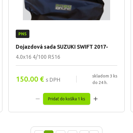
PNS
Dojazdová sada SUZUKI SWIFT 2017-
4.0x16 4/100 R516
skladom 3 ks
150.00
€
s DPH
do 24 h.
Pridať do košíka 1 ks