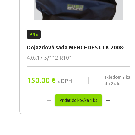
PNS
Dojazdová sada MERCEDES GLK 2008-
4.0x17 5/112 R101
skladom 2 ks
150.00
€
s DPH
do 24 h.
Pridať do košíka 1 ks