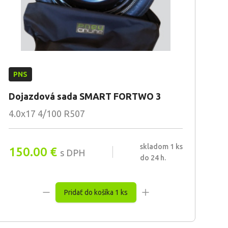
PNS
Dojazdová sada SMART FORTWO 3
4.0x17 4/100 R507
skladom 1 ks
150.00
€
s DPH
do 24 h.
Pridať do košíka 1 ks