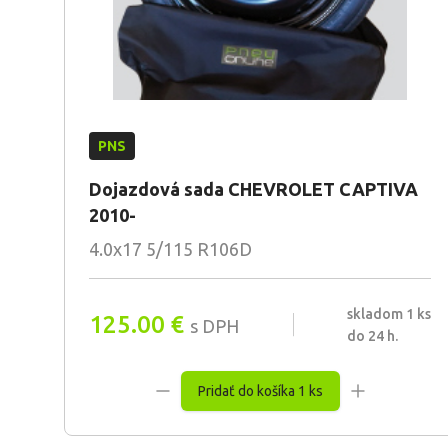
PNS
Dojazdová sada CHEVROLET CAPTIVA
2010-
4.0x17 5/115 R106D
skladom 1 ks
125.00
€
s DPH
do 24 h.
Pridať do košíka 1 ks