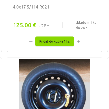
4.0x17 5/114 R021
skladom 1 ks
125.00
€
s DPH
do 24 h.
Pridať do košíka 1 ks