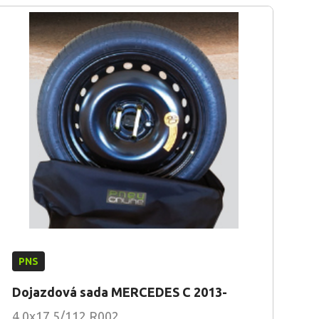
PNS
Dojazdová sada MERCEDES C 2013-
4.0x17 5/112 R002