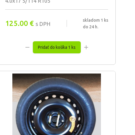
4.0x17 5/114 R105
skladom 1 ks
125.00
€
s DPH
do 24 h.
Pridať do košíka 1 ks