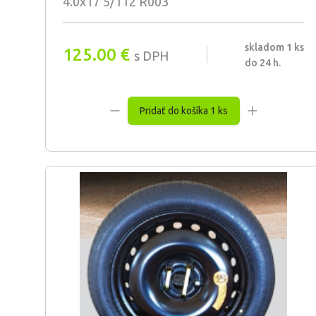
4.0x17 5/112 R003
skladom 1 ks
125.00
€
s DPH
do 24 h.
Pridať do košíka 1 ks