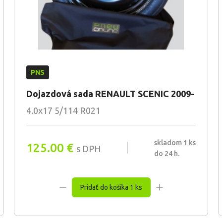
PNS
Dojazdová sada RENAULT SCENIC 2009-
4.0x17 5/114 R021
skladom 1 ks
125.00
€
s DPH
do 24 h.
Pridať do košíka 1 ks